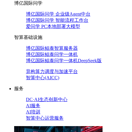
博亿国际问学
博亿国际问学 企业级Agent中台
博亿国际问学 智能流程工作台
爱问学 PC本地部署大模型
智算基础设施
博亿国际鲲泰智算服务器
博亿国际鲲泰问学一体机
博亿国际鲲泰问学一体机DeepSeek版
异构算力调度与加速平台
智算中心(AICC)
服务
DC·AI生态创新中心
AI服务
AI培训
智算中心运营服务