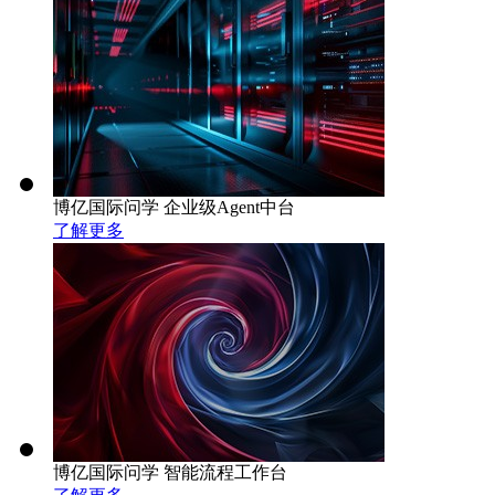
博亿国际问学 企业级Agent中台
了解更多
博亿国际问学 智能流程工作台