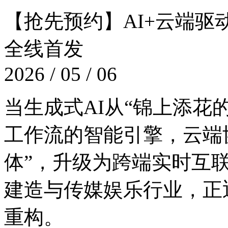
【抢先预约】AI+云端驱动
全线首发
2026 / 05 / 06
当生成式AI从“锦上添花的
工作流的智能引擎，云
体”，升级为跨端实时互联
建造与传媒娱乐行业
重构。