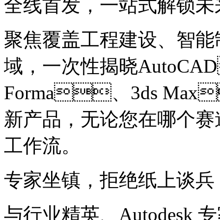
全线首发，一站式解锁
聚焦覆盖工程建设、智能
域，一次性揭晓AutoC
Forma、3ds Max
新产品，无论您在哪个赛
工作流。
专家坐镇，拒绝纸上谈兵
与行业精英、Autodes