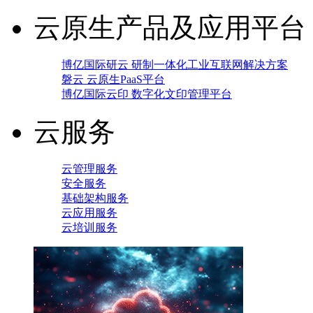
云原生产品及应用平台
博亿国际研云 研制一体化工业互联网解决方案
磐云 云原生PaaS平台
博亿国际云印 数字化文印管理平台
云服务
云管理服务
安全服务
基础架构服务
云应用服务
云培训服务