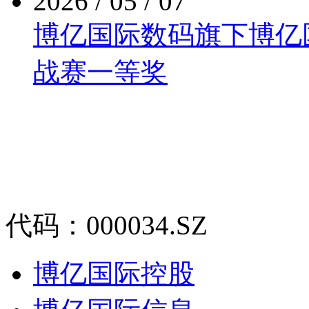
2026 / 05 / 07
博亿国际数码旗下博亿
战赛一等奖
代码：000034.SZ
博亿国际控股