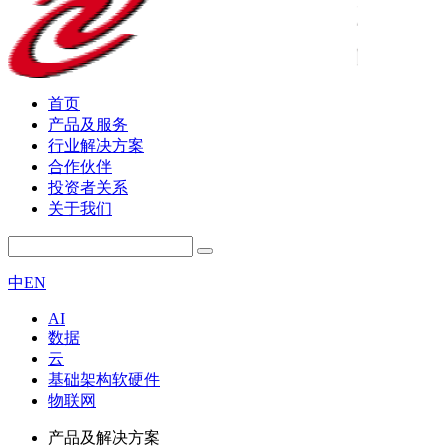
首页
产品及服务
行业解决方案
合作伙伴
投资者关系
关于我们
中
EN
AI
数据
云
基础架构软硬件
物联网
产品及解决方案