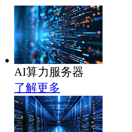
AI算力服务器
了解更多